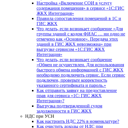
Настройка «Включение СОИ в услугу
содержания помещения» в сервисе «1С:ГИС
ЖКХ Интеграция»
Правила сопоставления помещений в 1С и
ГИС ЖКХ
Что делать, если возникает сообщение «Для
группы зданий с кодом ФИАС … ни одно не
отмечено как «Основное». Передача этих
зданий в ГИС ЖКХ невозможна» при
выгрузке сервисом «1С:ГИС ЖКХ
Интеграция»
Что делать, если возникает сообщение
«Обмен не осуществлен. Для использования
быстрого обмена информацией с ГИС ЖКХ
необходимо подключить сервис. Если сервис
подключен, проверьте корректность
указанного сертификата и пароль.»
Как отправить заявку на предоставление
прав для сервиса «1С: ГИС ЖКХ
Интеграция»?
Выгрузка подтвержденной судом
задолженности в ГИС ЖКХ
НДС при УСН
Как настроить НДС 22% в номенклатуре?
Как очистить доходы от НДС при