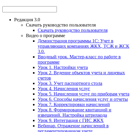
Редакция 3.0
Скачать руководство пользователя
Скачать руководство пользователя
Видео о программе
Демонстрация программы 1С: Учет в
управляющих компаниях ЖКХ, ТСЖ и ЖСК
3.0.
Вводный урок. Мастер-класс по работе в
программе
Урок 1. Настройки учета
Урок 2. Ведение объектов учета и лицевых
счетов
Урок 3. Учет паспортного стола
Урок 4. Начисления услуг
Урок 5. Начисления услуг по приборам учета
Урок 6. Способы начисления услуг и отчеты
Урок 7. Корректировки начислений
Урок 8. Формирование квитанций и
извещений. Настройка штрихкода
Урок 9. Интеграция с ГИС ЖКХ
Вебинар. Отражение начислений в
регламентированном учете