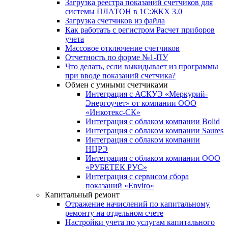
Загрузка реестра показаний счетчиков для
системы ПЛАТОН в 1С:ЖКХ 3.0
Загрузка счетчиков из файла
Как работать с регистром Расчет приборов
учета
Массовое отключение счетчиков
Отчетность по форме №1-ПУ
Что делать, если выкидывает из программы
при вводе показаний счетчика?
Обмен с умными счетчиками
Интеграция с АСКУЭ «Меркурий-
Энергоучет» от компании ООО
«Инкотекс-СК»
Интеграция с облаком компании Bolid
Интеграция с облаком компании Saures
Интеграция с облаком компании
НЦРЭ
Интеграция с облаком компании ООО
«РУБЕТЕК РУС»
Интеграция с сервисом сбора
показаний «Enviro»
Капитальный ремонт
Отражение начислений по капитальному
ремонту на отдельном счете
Настройки учета по услугам капитального