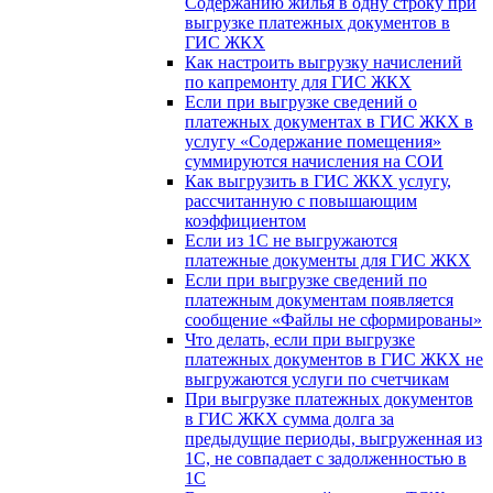
Содержанию жилья в одну строку при
выгрузке платежных документов в
ГИС ЖКХ
Как настроить выгрузку начислений
по капремонту для ГИС ЖКХ
Если при выгрузке сведений о
платежных документах в ГИС ЖКХ в
услугу «Содержание помещения»
суммируются начисления на СОИ
Как выгрузить в ГИС ЖКХ услугу,
рассчитанную с повышающим
коэффициентом
Если из 1С не выгружаются
платежные документы для ГИС ЖКХ
Если при выгрузке сведений по
платежным документам появляется
сообщение «Файлы не сформированы»
Что делать, если при выгрузке
платежных документов в ГИС ЖКХ не
выгружаются услуги по счетчикам
При выгрузке платежных документов
в ГИС ЖКХ сумма долга за
предыдущие периоды, выгруженная из
1С, не совпадает с задолженностью в
1С