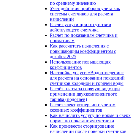
по среднему значению
Учет действия приборов учета как
системы счетчиков для расчета
начислений
Расчет услуги при отсутствии
действующего счетчика
Расчет по показаниям счетчика и
нормативам
Как рассчитать начисления с
повышающим коэффициентом с
декабря 2025
Использование повышающих
коэффициентов
Настройка услуги «Водоотведение»
для расчета на основании показаний
счетчиков холодной и горячей воды
Расчёт платы за горячую воду при
применении двухкомпонентного
тарифа (подогрев)
Расчет электроэнергии с учетом
сезонных коэффициентов
Как начислить услугу по норме и сверх
нормы по показаниям счетчика
Как произвести сторнирование
начислений после поверки счётчиков