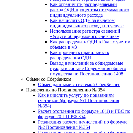
Как ограничить распределяемый
расход ОДН процентом от суммарного
индивидуального расхода
Как начислить ОДН за вычетом
индивидуального расхода по услуге
Использование регистра сведений
«Услуги общедомового счетчика»
Как распределить ОДН в Гкал с учетом
объемов в м3
Как проверить правильность
распределения ОДН
Вывод начислений за общедомовые
нужды в составе Содержания общего
имущества по Постановлению 1498
Обмен со Сбербанком
Обмен данными с системой СберБизнес
Начисления по Постановлению № 354
Как начислить услугу по показаниям
счетчиков (формула №1 Постановления
№354)
Расчет отопления по формуле 18(1) и ГВС по
формуле 20 ПП РФ 354
Реализация расчета начислений по формуле
№2 Постановления №354
Реализация расчета начислений по формуле