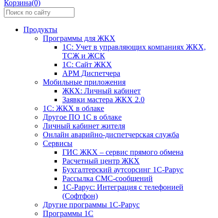
Корзина(0)
Продукты
Программы для ЖКХ
1С: Учет в управляющих компаниях ЖКХ,
ТСЖ и ЖСК
1С: Сайт ЖКХ
АРМ Диспетчера
Мобильные приложения
ЖКХ: Личный кабинет
Заявки мастера ЖКХ 2.0
1С: ЖКХ в облаке
Другое ПО 1С в облаке
Личный кабинет жителя
Онлайн аварийно-диспетчерская служба
Сервисы
ГИС ЖКХ – сервис прямого обмена
Расчетный центр ЖКХ
Бухгалтерский аутсорсинг 1С-Рарус
Рассылка СМС-сообщений
1С-Рарус: Интеграция с телефонией
(Софтфон)
Другие программы 1С-Рарус
Программы 1С