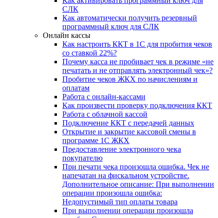
Как активировать программный ключ для
СЛК
Как автоматически получить резервный
программный ключ для СЛК
Онлайн кассы
Как настроить ККТ в 1С для пробития чеков
со ставкой 22%?
Почему касса не пробивает чек в режиме «не
печатать и не отправлять электронный чек»?
Пробитие чеков ЖКХ по начислениям и
оплатам
Работа с онлайн-кассами
Как произвести проверку подключения ККТ
Работа с облачной кассой
Подключение ККТ с передачей данных
Открытие и закрытие кассовой смены в
программе 1С ЖКХ
Предоставление электронного чека
покупателю
При печати чека произошла ошибка. Чек не
напечатан на фискальном устройстве.
Дополнительное описание: При выполнении
операции произошла ошибка:
Недопустимый тип оплаты товара
При выполнении операции произошла