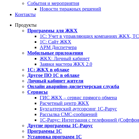
События и мероприятия
Новости тиражных решений
Контакты
Продукты
Программы для ЖКХ
1С: Учет в управляющих компаниях ЖКХ, 
1С: Сайт ЖКХ
АРМ Диспетчера
Мобильные приложения
ЖКХ: Личный кабинет
Заявки мастера ЖКХ 2.0
1С: ЖКХ в облаке
Другое ПО 1С в облаке
Личный кабинет жителя
Онлайн аварийно-диспетчерская служба
Сервисы
ГИС ЖКХ – сервис прямого обмена
Расчетный центр ЖКХ
Бухгалтерский аутсорсинг 1С-Рарус
Рассылка СМС-сообщений
1С-Рарус: Интеграция с телефонией (Софтфон
Другие программы 1С-Рарус
Программы 1С
Установка программ 1С