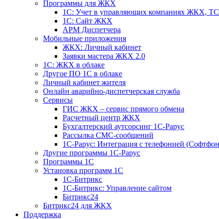
Программы для ЖКХ
1С: Учет в управляющих компаниях ЖКХ, 
1С: Сайт ЖКХ
АРМ Диспетчера
Мобильные приложения
ЖКХ: Личный кабинет
Заявки мастера ЖКХ 2.0
1С: ЖКХ в облаке
Другое ПО 1С в облаке
Личный кабинет жителя
Онлайн аварийно-диспетчерская служба
Сервисы
ГИС ЖКХ – сервис прямого обмена
Расчетный центр ЖКХ
Бухгалтерский аутсорсинг 1С-Рарус
Рассылка СМС-сообщений
1С-Рарус: Интеграция с телефонией (Софтфон
Другие программы 1С-Рарус
Программы 1С
Установка программ 1С
1С-Битрикс
1С-Битрикс: Управление сайтом
Битрикс24
Битрикс24 для ЖКХ
Поддержка