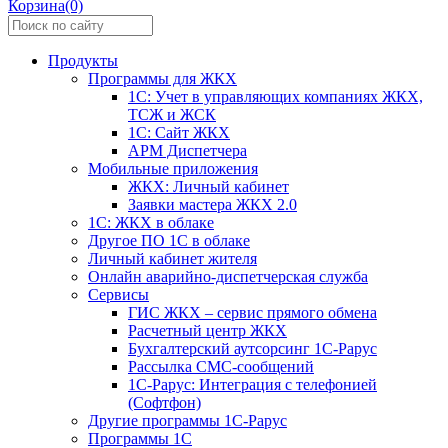
Корзина(0)
Продукты
Программы для ЖКХ
1С: Учет в управляющих компаниях ЖКХ,
ТСЖ и ЖСК
1С: Сайт ЖКХ
АРМ Диспетчера
Мобильные приложения
ЖКХ: Личный кабинет
Заявки мастера ЖКХ 2.0
1С: ЖКХ в облаке
Другое ПО 1С в облаке
Личный кабинет жителя
Онлайн аварийно-диспетчерская служба
Сервисы
ГИС ЖКХ – сервис прямого обмена
Расчетный центр ЖКХ
Бухгалтерский аутсорсинг 1С-Рарус
Рассылка СМС-сообщений
1С-Рарус: Интеграция с телефонией
(Софтфон)
Другие программы 1С-Рарус
Программы 1С