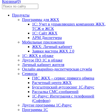
Корзина(0)
Продукты
Программы для ЖКХ
1С: Учет в управляющих компаниях ЖКХ,
ТСЖ и ЖСК
1С: Сайт ЖКХ
АРМ Диспетчера
Мобильные приложения
ЖКХ: Личный кабинет
Заявки мастера ЖКХ 2.0
1С: ЖКХ в облаке
Другое ПО 1С в облаке
Личный кабинет жителя
Онлайн аварийно-диспетчерская служба
Сервисы
ГИС ЖКХ – сервис прямого обмена
Расчетный центр ЖКХ
Бухгалтерский аутсорсинг 1С-Рарус
Рассылка СМС-сообщений
1С-Рарус: Интеграция с телефонией
(Софтфон)
Другие программы 1С-Рарус
Программы 1С