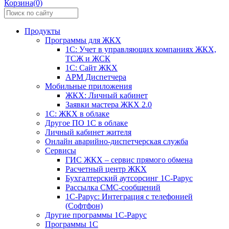
Корзина(0)
Продукты
Программы для ЖКХ
1С: Учет в управляющих компаниях ЖКХ,
ТСЖ и ЖСК
1С: Сайт ЖКХ
АРМ Диспетчера
Мобильные приложения
ЖКХ: Личный кабинет
Заявки мастера ЖКХ 2.0
1С: ЖКХ в облаке
Другое ПО 1С в облаке
Личный кабинет жителя
Онлайн аварийно-диспетчерская служба
Сервисы
ГИС ЖКХ – сервис прямого обмена
Расчетный центр ЖКХ
Бухгалтерский аутсорсинг 1С-Рарус
Рассылка СМС-сообщений
1С-Рарус: Интеграция с телефонией
(Софтфон)
Другие программы 1С-Рарус
Программы 1С