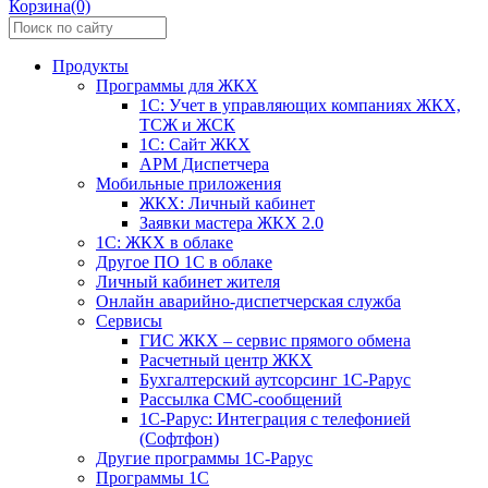
Корзина(0)
Продукты
Программы для ЖКХ
1С: Учет в управляющих компаниях ЖКХ,
ТСЖ и ЖСК
1С: Сайт ЖКХ
АРМ Диспетчера
Мобильные приложения
ЖКХ: Личный кабинет
Заявки мастера ЖКХ 2.0
1С: ЖКХ в облаке
Другое ПО 1С в облаке
Личный кабинет жителя
Онлайн аварийно-диспетчерская служба
Сервисы
ГИС ЖКХ – сервис прямого обмена
Расчетный центр ЖКХ
Бухгалтерский аутсорсинг 1С-Рарус
Рассылка СМС-сообщений
1С-Рарус: Интеграция с телефонией
(Софтфон)
Другие программы 1С-Рарус
Программы 1С