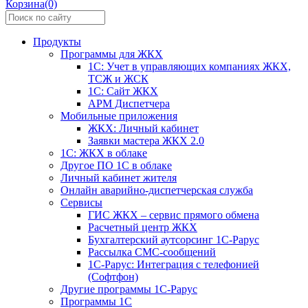
Корзина(0)
Продукты
Программы для ЖКХ
1С: Учет в управляющих компаниях ЖКХ,
ТСЖ и ЖСК
1С: Сайт ЖКХ
АРМ Диспетчера
Мобильные приложения
ЖКХ: Личный кабинет
Заявки мастера ЖКХ 2.0
1С: ЖКХ в облаке
Другое ПО 1С в облаке
Личный кабинет жителя
Онлайн аварийно-диспетчерская служба
Сервисы
ГИС ЖКХ – сервис прямого обмена
Расчетный центр ЖКХ
Бухгалтерский аутсорсинг 1С-Рарус
Рассылка СМС-сообщений
1С-Рарус: Интеграция с телефонией
(Софтфон)
Другие программы 1С-Рарус
Программы 1С