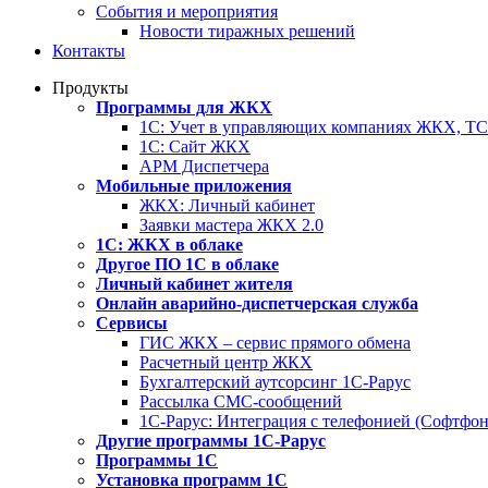
События и мероприятия
Новости тиражных решений
Контакты
Продукты
Программы для ЖКХ
1С: Учет в управляющих компаниях ЖКХ, 
1С: Сайт ЖКХ
АРМ Диспетчера
Мобильные приложения
ЖКХ: Личный кабинет
Заявки мастера ЖКХ 2.0
1С: ЖКХ в облаке
Другое ПО 1С в облаке
Личный кабинет жителя
Онлайн аварийно-диспетчерская служба
Сервисы
ГИС ЖКХ – сервис прямого обмена
Расчетный центр ЖКХ
Бухгалтерский аутсорсинг 1С-Рарус
Рассылка СМС-сообщений
1С-Рарус: Интеграция с телефонией (Софтфон
Другие программы 1С-Рарус
Программы 1С
Установка программ 1С