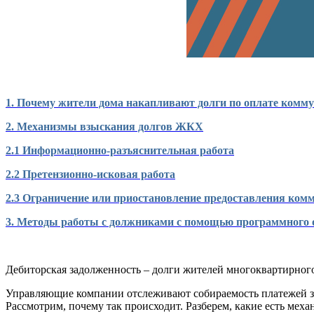
1. Почему жители дома накапливают долги по оплате комм
2. Механизмы взыскания долгов ЖКХ
2.1 Информационно-разъяснительная работа
2.2 Претензионно-исковая работа
2.3 Ограничение или приостановление предоставления ком
3. Методы работы с должниками с помощью программного 
Дебиторская задолженность – долги жителей многоквартирно
Управляющие компании отслеживают собираемость платежей з
Рассмотрим, почему так происходит. Разберем, какие есть мех