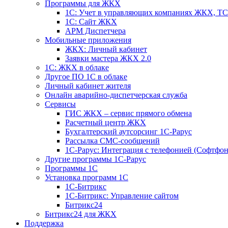
Программы для ЖКХ
1С: Учет в управляющих компаниях ЖКХ, 
1С: Сайт ЖКХ
АРМ Диспетчера
Мобильные приложения
ЖКХ: Личный кабинет
Заявки мастера ЖКХ 2.0
1С: ЖКХ в облаке
Другое ПО 1С в облаке
Личный кабинет жителя
Онлайн аварийно-диспетчерская служба
Сервисы
ГИС ЖКХ – сервис прямого обмена
Расчетный центр ЖКХ
Бухгалтерский аутсорсинг 1С-Рарус
Рассылка СМС-сообщений
1С-Рарус: Интеграция с телефонией (Софтфон
Другие программы 1С-Рарус
Программы 1С
Установка программ 1С
1С-Битрикс
1С-Битрикс: Управление сайтом
Битрикс24
Битрикс24 для ЖКХ
Поддержка