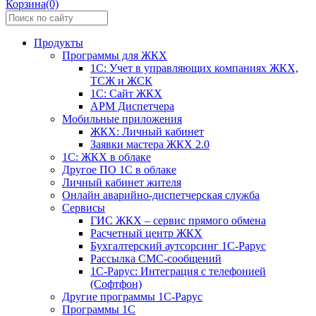
Корзина(0)
Продукты
Программы для ЖКХ
1С: Учет в управляющих компаниях ЖКХ,
ТСЖ и ЖСК
1С: Сайт ЖКХ
АРМ Диспетчера
Мобильные приложения
ЖКХ: Личный кабинет
Заявки мастера ЖКХ 2.0
1С: ЖКХ в облаке
Другое ПО 1С в облаке
Личный кабинет жителя
Онлайн аварийно-диспетчерская служба
Сервисы
ГИС ЖКХ – сервис прямого обмена
Расчетный центр ЖКХ
Бухгалтерский аутсорсинг 1С-Рарус
Рассылка СМС-сообщений
1С-Рарус: Интеграция с телефонией
(Софтфон)
Другие программы 1С-Рарус
Программы 1С