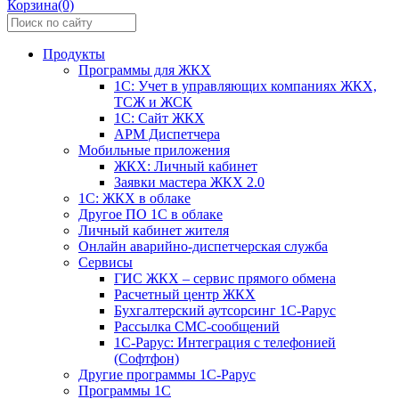
Корзина(0)
Продукты
Программы для ЖКХ
1С: Учет в управляющих компаниях ЖКХ,
ТСЖ и ЖСК
1С: Сайт ЖКХ
АРМ Диспетчера
Мобильные приложения
ЖКХ: Личный кабинет
Заявки мастера ЖКХ 2.0
1С: ЖКХ в облаке
Другое ПО 1С в облаке
Личный кабинет жителя
Онлайн аварийно-диспетчерская служба
Сервисы
ГИС ЖКХ – сервис прямого обмена
Расчетный центр ЖКХ
Бухгалтерский аутсорсинг 1С-Рарус
Рассылка СМС-сообщений
1С-Рарус: Интеграция с телефонией
(Софтфон)
Другие программы 1С-Рарус
Программы 1С