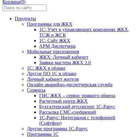
Корзина(0)
Продукты
Программы для ЖКХ
1С: Учет в управляющих компаниях ЖКХ,
ТСЖ и ЖСК
1С: Сайт ЖКХ
АРМ Диспетчера
Мобильные приложения
ЖКХ: Личный кабинет
Заявки мастера ЖКХ 2.0
1С: ЖКХ в облаке
Другое ПО 1С в облаке
Личный кабинет жителя
Онлайн аварийно-диспетчерская служба
Сервисы
ГИС ЖКХ – сервис прямого обмена
Расчетный центр ЖКХ
Бухгалтерский аутсорсинг 1С-Рарус
Рассылка СМС-сообщений
1С-Рарус: Интеграция с телефонией
(Софтфон)
Другие программы 1С-Рарус
Программы 1С