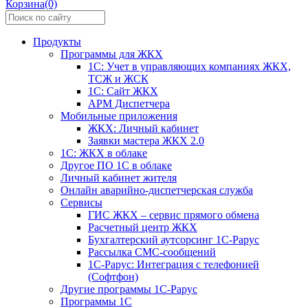
Корзина(0)
Продукты
Программы для ЖКХ
1С: Учет в управляющих компаниях ЖКХ,
ТСЖ и ЖСК
1С: Сайт ЖКХ
АРМ Диспетчера
Мобильные приложения
ЖКХ: Личный кабинет
Заявки мастера ЖКХ 2.0
1С: ЖКХ в облаке
Другое ПО 1С в облаке
Личный кабинет жителя
Онлайн аварийно-диспетчерская служба
Сервисы
ГИС ЖКХ – сервис прямого обмена
Расчетный центр ЖКХ
Бухгалтерский аутсорсинг 1С-Рарус
Рассылка СМС-сообщений
1С-Рарус: Интеграция с телефонией
(Софтфон)
Другие программы 1С-Рарус
Программы 1С