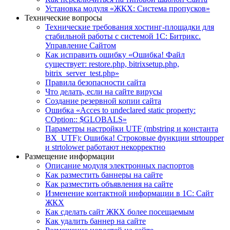
Установка модуля «ЖКХ: Система пропусков»
Технические вопросы
Технические требования хостинг-площадки для
стабильной работы с системой 1С: Битрикс.
Управление Сайтом
Как исправить ошибку «Ошибка! Файл
существует: restore.php, bitrixsetup.php,
bitrix_server_test.php»
Правила безопасности сайта
Что делать, если на сайте вирусы
Создание резервной копии сайта
Ошибка «Acces to undeclared static property:
COption:: $GLOBALS»
Параметры настройки UTF (mbstring и константа
BX_UTF): Ошибка! Строковые функции strtoupper
и strtolower работают некорректно
Размещение информации
Описание модуля электронных паспортов
Как разместить баннеры на сайте
Как разместить объявления на сайте
Изменение контактной информации в 1С: Сайт
ЖКХ
Как сделать сайт ЖКХ более посещаемым
Как удалить баннер на сайте