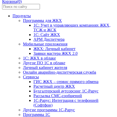
Корзина(0)
Продукты
Программы для ЖКХ
1С: Учет в управляющих компаниях ЖКХ,
ТСЖ и ЖСК
1С: Сайт ЖКХ
АРМ Диспетчера
Мобильные приложения
ЖКХ: Личный кабинет
Заявки мастера ЖКХ 2.0
1С: ЖКХ в облаке
Другое ПО 1С в облаке
Личный кабинет жителя
Онлайн аварийно-диспетчерская служба
Сервисы
ГИС ЖКХ – сервис прямого обмена
Расчетный центр ЖКХ
Бухгалтерский аутсорсинг 1С-Рарус
Рассылка СМС-сообщений
1С-Рарус: Интеграция с телефонией
(Софтфон)
Другие программы 1С-Рарус
Программы 1С