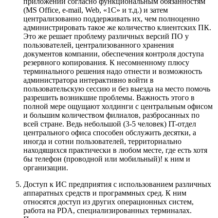
приложений согласно функциональным обязанностям
(MS Office, e-mail, Web, «1С» и т.д.) и затем
централизованно поддерживать их, чем полноценно
администрировать такое же количество клиентских ПК.
Это же решает проблему различных версий ПО у
пользователей, централизованного хранения
документов компании, обеспечения контроля доступа
резервного копирования. К несомненному плюсу
терминального решения надо отнести и возможность
администратора интерактивно войти в
пользовательскую сессию и без выезда на место помочь
разрешить возникшие проблемы. Важность этого в
полной мере ощущают холдинги с центральным офисом
и большим количеством филиалов, разбросанных по
всей стране. Ведь небольшой (3-5 человек) IT-отдел
центрального офиса способен обслужить десятки, а
иногда и сотни пользователей, территориально
находящихся практически в любом месте, где есть хотя
бы телефон (проводной или мобильный)! к ним и
организации.
Доступ к ИС предприятия с использованием различных
аппаратных средств и программных сред. К ним
относятся доступ из других операционных систем,
работа на PDA, специализированных терминалах.