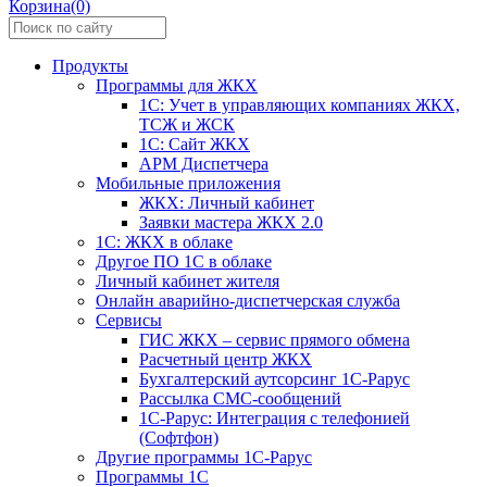
Корзина(0)
Продукты
Программы для ЖКХ
1С: Учет в управляющих компаниях ЖКХ,
ТСЖ и ЖСК
1С: Сайт ЖКХ
АРМ Диспетчера
Мобильные приложения
ЖКХ: Личный кабинет
Заявки мастера ЖКХ 2.0
1С: ЖКХ в облаке
Другое ПО 1С в облаке
Личный кабинет жителя
Онлайн аварийно-диспетчерская служба
Сервисы
ГИС ЖКХ – сервис прямого обмена
Расчетный центр ЖКХ
Бухгалтерский аутсорсинг 1С-Рарус
Рассылка СМС-сообщений
1С-Рарус: Интеграция с телефонией
(Софтфон)
Другие программы 1С-Рарус
Программы 1С