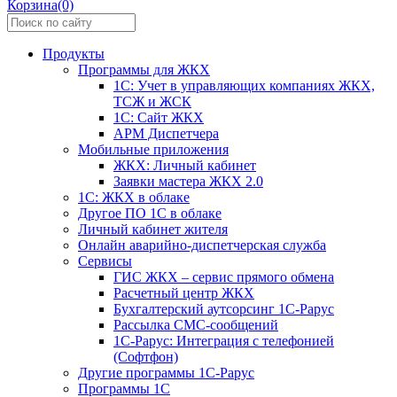
Корзина(0)
Продукты
Программы для ЖКХ
1С: Учет в управляющих компаниях ЖКХ,
ТСЖ и ЖСК
1С: Сайт ЖКХ
АРМ Диспетчера
Мобильные приложения
ЖКХ: Личный кабинет
Заявки мастера ЖКХ 2.0
1С: ЖКХ в облаке
Другое ПО 1С в облаке
Личный кабинет жителя
Онлайн аварийно-диспетчерская служба
Сервисы
ГИС ЖКХ – сервис прямого обмена
Расчетный центр ЖКХ
Бухгалтерский аутсорсинг 1С-Рарус
Рассылка СМС-сообщений
1С-Рарус: Интеграция с телефонией
(Софтфон)
Другие программы 1С-Рарус
Программы 1С