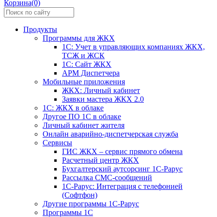
Корзина(0)
Продукты
Программы для ЖКХ
1С: Учет в управляющих компаниях ЖКХ,
ТСЖ и ЖСК
1С: Сайт ЖКХ
АРМ Диспетчера
Мобильные приложения
ЖКХ: Личный кабинет
Заявки мастера ЖКХ 2.0
1С: ЖКХ в облаке
Другое ПО 1С в облаке
Личный кабинет жителя
Онлайн аварийно-диспетчерская служба
Сервисы
ГИС ЖКХ – сервис прямого обмена
Расчетный центр ЖКХ
Бухгалтерский аутсорсинг 1С-Рарус
Рассылка СМС-сообщений
1С-Рарус: Интеграция с телефонией
(Софтфон)
Другие программы 1С-Рарус
Программы 1С