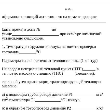
_______________________________________________________
Ф.И.О.
оформила настоящий акт о том, что на момент проверки
_____________________________________________________
(дата, время) в доме №______по
улице________________________ при осмотре помещений
установлено следующее.
1. Температура наружного воздуха на момент проверки
о
составила_________
С
Параметры теплоносителя от теплоисточника (1 контур):
На вводе в центральный тепловой пункт (ЦТП)______, в
тепловую насосную станцию (ТНС)______(смешения),
тепловой узел организации, транспортирующей тепловую
энергию
а) в подающем трубопроводе давление Р1____________кгс/
2
о
см
температура Т1_____________
С1 контур
б) в обратном трубопроводе давление Р2_____________кгс/