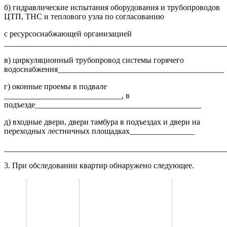
б) гидравлические испытания оборудования и трубопроводов
ЦТП, ТНС и теплового узла по согласованию
с ресурсоснабжающей организацией
_______________________________________________________
в) циркуляционный трубопровод системы горячего
водоснабжения_________________________________________
г) оконные проемы в подвале
_____________________________, в
подъезде_________________________________________
д) входные двери, двери тамбура в подъездах и двери на
переходных лестничных площадках________________
_______________________________________________________
3. При обследовании квартир обнаружено следующее.
Температура от
внутренней
поверхности наружной
Температура
Мероприятие
стены и отопительного
горячей
по утеплению