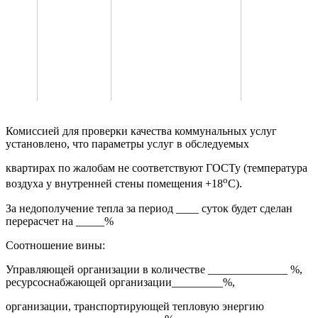
прибора на 0,5 м в
№
воды в
оконных и
центре помещения на
квар-
точке
дверных
высоте 0,1-2 м, но не
тиры
водоразбора,
проемов
ближе чем 1 м от
о
квартиры
С
потолка при
потолочном отоплении,
о
С
Комиссией для проверки качества коммунальных услуг
установлено, что параметры услуг в обследуемых
квартирах по жалобам не соответствуют ГОСТу (температура
о
воздуха у внутренней стены помещения +18
С).
За недополучение тепла за период ____ суток будет сделан
перерасчет на _____%
Соотношение вины:
Управляющей организации в количестве ______________ %,
ресурсоснабжающей организации_________%,
организации, транспортирующей тепловую энергию