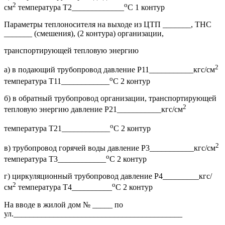
2
о
см
температура Т2_____________
С 1 контур
Параметры теплоносителя на выходе из ЦТП _______, ТНС
_______ (смешения), (2 контура) организации,
транспортирующей тепловую энергию
2
а) в подающий трубопровод давление Р11___________кгс/см
о
температура Т11____________
С 2 контур
б) в обратный трубопровод организации, транспортирующей
2
тепловую энергию давление Р21___________кгс/см
о
температура Т21____________
С 2 контур
2
в) трубопровод горячей воды давление Р3___________кгс/см
о
температура Т3____________
С 2 контур
г) циркуляционный трубопровод давление Р4_________кгс/
2
о
см
температура Т4__________
С 2 контур
На вводе в жилой дом № _____ по
ул.__________________________________________