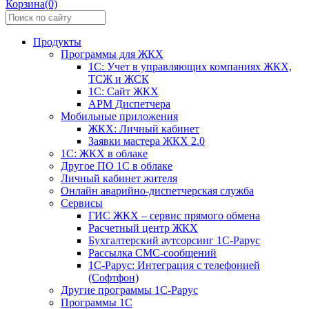
Корзина(0)
Продукты
Программы для ЖКХ
1С: Учет в управляющих компаниях ЖКХ,
ТСЖ и ЖСК
1С: Сайт ЖКХ
АРМ Диспетчера
Мобильные приложения
ЖКХ: Личный кабинет
Заявки мастера ЖКХ 2.0
1С: ЖКХ в облаке
Другое ПО 1С в облаке
Личный кабинет жителя
Онлайн аварийно-диспетчерская служба
Сервисы
ГИС ЖКХ – сервис прямого обмена
Расчетный центр ЖКХ
Бухгалтерский аутсорсинг 1С-Рарус
Рассылка СМС-сообщений
1С-Рарус: Интеграция с телефонией
(Софтфон)
Другие программы 1С-Рарус
Программы 1С