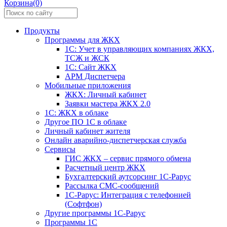
Корзина(0)
Продукты
Программы для ЖКХ
1С: Учет в управляющих компаниях ЖКХ,
ТСЖ и ЖСК
1С: Сайт ЖКХ
АРМ Диспетчера
Мобильные приложения
ЖКХ: Личный кабинет
Заявки мастера ЖКХ 2.0
1С: ЖКХ в облаке
Другое ПО 1С в облаке
Личный кабинет жителя
Онлайн аварийно-диспетчерская служба
Сервисы
ГИС ЖКХ – сервис прямого обмена
Расчетный центр ЖКХ
Бухгалтерский аутсорсинг 1С-Рарус
Рассылка СМС-сообщений
1С-Рарус: Интеграция с телефонией
(Софтфон)
Другие программы 1С-Рарус
Программы 1С