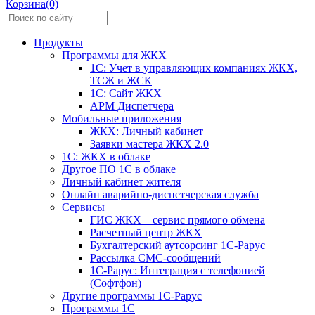
Корзина(0)
Продукты
Программы для ЖКХ
1С: Учет в управляющих компаниях ЖКХ,
ТСЖ и ЖСК
1С: Сайт ЖКХ
АРМ Диспетчера
Мобильные приложения
ЖКХ: Личный кабинет
Заявки мастера ЖКХ 2.0
1С: ЖКХ в облаке
Другое ПО 1С в облаке
Личный кабинет жителя
Онлайн аварийно-диспетчерская служба
Сервисы
ГИС ЖКХ – сервис прямого обмена
Расчетный центр ЖКХ
Бухгалтерский аутсорсинг 1С-Рарус
Рассылка СМС-сообщений
1С-Рарус: Интеграция с телефонией
(Софтфон)
Другие программы 1С-Рарус
Программы 1С