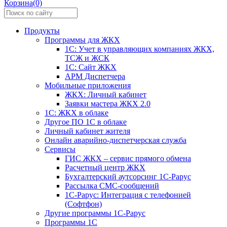
Корзина(0)
Продукты
Программы для ЖКХ
1С: Учет в управляющих компаниях ЖКХ,
ТСЖ и ЖСК
1С: Сайт ЖКХ
АРМ Диспетчера
Мобильные приложения
ЖКХ: Личный кабинет
Заявки мастера ЖКХ 2.0
1С: ЖКХ в облаке
Другое ПО 1С в облаке
Личный кабинет жителя
Онлайн аварийно-диспетчерская служба
Сервисы
ГИС ЖКХ – сервис прямого обмена
Расчетный центр ЖКХ
Бухгалтерский аутсорсинг 1С-Рарус
Рассылка СМС-сообщений
1С-Рарус: Интеграция с телефонией
(Софтфон)
Другие программы 1С-Рарус
Программы 1С