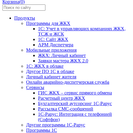
Корзина(0)
Продукты
Программы для ЖКХ
1С: Учет в управляющих компаниях ЖКХ,
ТСЖ и ЖСК
1С: Сайт ЖКХ
АРМ Диспетчера
Мобильные приложения
ЖКХ: Личный кабинет
Заявки мастера ЖКХ 2.0
1С: ЖКХ в облаке
Другое ПО 1С в облаке
Личный кабинет жителя
Онлайн аварийно-диспетчерская служба
Сервисы
ГИС ЖКХ – сервис прямого обмена
Расчетный центр ЖКХ
Бухгалтерский аутсорсинг 1С-Рарус
Рассылка СМС-сообщений
1С-Рарус: Интеграция с телефонией
(Софтфон)
Другие программы 1С-Рарус
Программы 1С