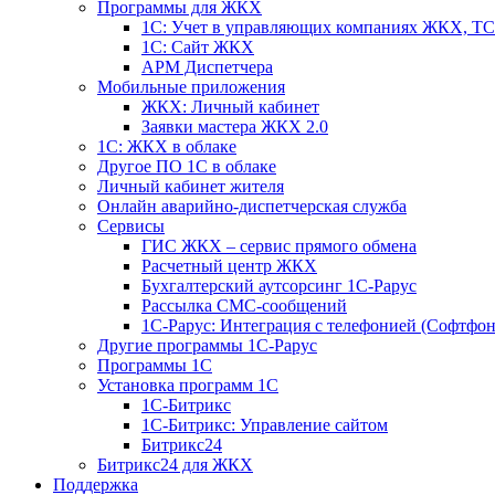
Программы для ЖКХ
1С: Учет в управляющих компаниях ЖКХ, 
1С: Сайт ЖКХ
АРМ Диспетчера
Мобильные приложения
ЖКХ: Личный кабинет
Заявки мастера ЖКХ 2.0
1С: ЖКХ в облаке
Другое ПО 1С в облаке
Личный кабинет жителя
Онлайн аварийно-диспетчерская служба
Сервисы
ГИС ЖКХ – сервис прямого обмена
Расчетный центр ЖКХ
Бухгалтерский аутсорсинг 1С-Рарус
Рассылка СМС-сообщений
1С-Рарус: Интеграция с телефонией (Софтфон
Другие программы 1С-Рарус
Программы 1С
Установка программ 1С
1С-Битрикс
1С-Битрикс: Управление сайтом
Битрикс24
Битрикс24 для ЖКХ
Поддержка