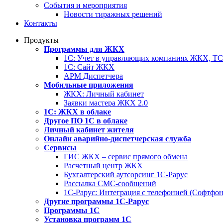
События и мероприятия
Новости тиражных решений
Контакты
Продукты
Программы для ЖКХ
1С: Учет в управляющих компаниях ЖКХ, 
1С: Сайт ЖКХ
АРМ Диспетчера
Мобильные приложения
ЖКХ: Личный кабинет
Заявки мастера ЖКХ 2.0
1С: ЖКХ в облаке
Другое ПО 1С в облаке
Личный кабинет жителя
Онлайн аварийно-диспетчерская служба
Сервисы
ГИС ЖКХ – сервис прямого обмена
Расчетный центр ЖКХ
Бухгалтерский аутсорсинг 1С-Рарус
Рассылка СМС-сообщений
1С-Рарус: Интеграция с телефонией (Софтфон
Другие программы 1С-Рарус
Программы 1С
Установка программ 1С