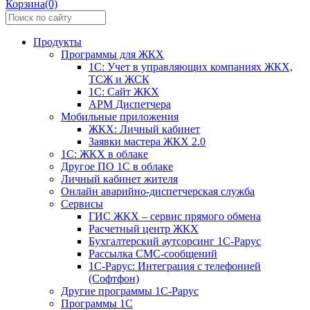
Корзина(0)
Продукты
Программы для ЖКХ
1С: Учет в управляющих компаниях ЖКХ,
ТСЖ и ЖСК
1С: Сайт ЖКХ
АРМ Диспетчера
Мобильные приложения
ЖКХ: Личный кабинет
Заявки мастера ЖКХ 2.0
1С: ЖКХ в облаке
Другое ПО 1С в облаке
Личный кабинет жителя
Онлайн аварийно-диспетчерская служба
Сервисы
ГИС ЖКХ – сервис прямого обмена
Расчетный центр ЖКХ
Бухгалтерский аутсорсинг 1С-Рарус
Рассылка СМС-сообщений
1С-Рарус: Интеграция с телефонией
(Софтфон)
Другие программы 1С-Рарус
Программы 1С