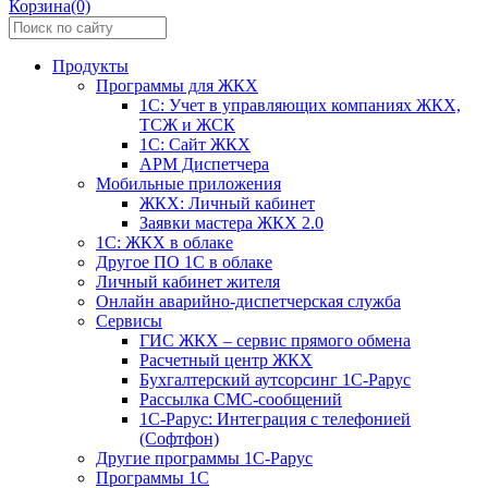
Корзина(0)
Продукты
Программы для ЖКХ
1С: Учет в управляющих компаниях ЖКХ,
ТСЖ и ЖСК
1С: Сайт ЖКХ
АРМ Диспетчера
Мобильные приложения
ЖКХ: Личный кабинет
Заявки мастера ЖКХ 2.0
1С: ЖКХ в облаке
Другое ПО 1С в облаке
Личный кабинет жителя
Онлайн аварийно-диспетчерская служба
Сервисы
ГИС ЖКХ – сервис прямого обмена
Расчетный центр ЖКХ
Бухгалтерский аутсорсинг 1С-Рарус
Рассылка СМС-сообщений
1С-Рарус: Интеграция с телефонией
(Софтфон)
Другие программы 1С-Рарус
Программы 1С