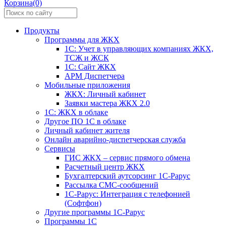
Корзина(0)
Продукты
Программы для ЖКХ
1С: Учет в управляющих компаниях ЖКХ,
ТСЖ и ЖСК
1С: Сайт ЖКХ
АРМ Диспетчера
Мобильные приложения
ЖКХ: Личный кабинет
Заявки мастера ЖКХ 2.0
1С: ЖКХ в облаке
Другое ПО 1С в облаке
Личный кабинет жителя
Онлайн аварийно-диспетчерская служба
Сервисы
ГИС ЖКХ – сервис прямого обмена
Расчетный центр ЖКХ
Бухгалтерский аутсорсинг 1С-Рарус
Рассылка СМС-сообщений
1С-Рарус: Интеграция с телефонией
(Софтфон)
Другие программы 1С-Рарус
Программы 1С