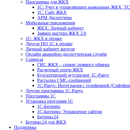
Программы для ЖКХ
1С: Учет в управляющих компаниях ЖКХ, 
1С: Сайт ЖКХ
АРМ Диспетчера
Мобильные приложения
ЖКХ: Личный кабинет
Заявки мастера ЖКХ 2.0
1С: ЖКХ в облаке
Другое ПО 1С в облаке
Личный кабинет жителя
Онлайн аварийно-диспетчерская служба
Сервисы
ГИС ЖКХ – сервис прямого обмена
Расчетный центр ЖКХ
Бухгалтерский аутсорсинг 1С-Рарус
Рассылка СМС-сообщений
1С-Рарус: Интеграция с телефонией (Софтфон
Другие программы 1С-Рарус
Программы 1С
Установка программ 1С
1С-Битрикс
1С-Битрикс: Управление сайтом
Битрикс24
Битрикс24 для ЖКХ
Поддержка