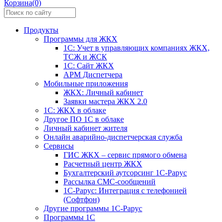
Корзина(0)
Продукты
Программы для ЖКХ
1С: Учет в управляющих компаниях ЖКХ,
ТСЖ и ЖСК
1С: Сайт ЖКХ
АРМ Диспетчера
Мобильные приложения
ЖКХ: Личный кабинет
Заявки мастера ЖКХ 2.0
1С: ЖКХ в облаке
Другое ПО 1С в облаке
Личный кабинет жителя
Онлайн аварийно-диспетчерская служба
Сервисы
ГИС ЖКХ – сервис прямого обмена
Расчетный центр ЖКХ
Бухгалтерский аутсорсинг 1С-Рарус
Рассылка СМС-сообщений
1С-Рарус: Интеграция с телефонией
(Софтфон)
Другие программы 1С-Рарус
Программы 1С