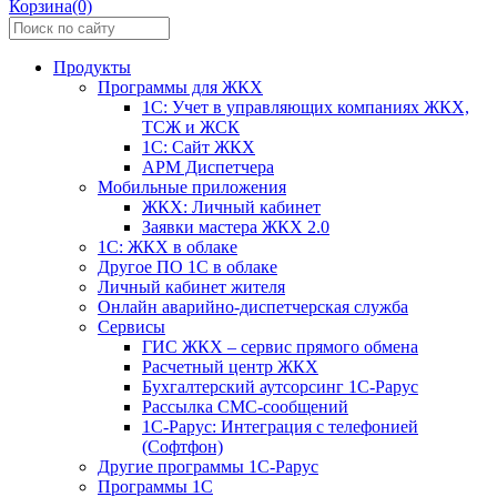
Корзина(0)
Продукты
Программы для ЖКХ
1С: Учет в управляющих компаниях ЖКХ,
ТСЖ и ЖСК
1С: Сайт ЖКХ
АРМ Диспетчера
Мобильные приложения
ЖКХ: Личный кабинет
Заявки мастера ЖКХ 2.0
1С: ЖКХ в облаке
Другое ПО 1С в облаке
Личный кабинет жителя
Онлайн аварийно-диспетчерская служба
Сервисы
ГИС ЖКХ – сервис прямого обмена
Расчетный центр ЖКХ
Бухгалтерский аутсорсинг 1С-Рарус
Рассылка СМС-сообщений
1С-Рарус: Интеграция с телефонией
(Софтфон)
Другие программы 1С-Рарус
Программы 1С