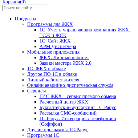
Корзина(0)
Продукты
Программы для ЖКХ
1С: Учет в управляющих компаниях ЖКХ,
ТСЖ и ЖСК
1С: Сайт ЖКХ
АРМ Диспетчера
Мобильные приложения
ЖКХ: Личный кабинет
Заявки мастера ЖКХ 2.0
1С: ЖКХ в облаке
Другое ПО 1С в облаке
Личный кабинет жителя
Онлайн аварийно-диспетчерская служба
Сервисы
ГИС ЖКХ – сервис прямого обмена
Расчетный центр ЖКХ
Бухгалтерский аутсорсинг 1С-Рарус
Рассылка СМС-сообщений
1С-Рарус: Интеграция с телефонией
(Софтфон)
Другие программы 1С-Рарус
Программы 1С