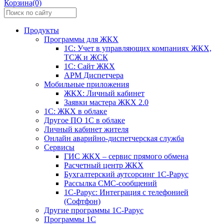
Корзина(0)
Продукты
Программы для ЖКХ
1С: Учет в управляющих компаниях ЖКХ,
ТСЖ и ЖСК
1С: Сайт ЖКХ
АРМ Диспетчера
Мобильные приложения
ЖКХ: Личный кабинет
Заявки мастера ЖКХ 2.0
1С: ЖКХ в облаке
Другое ПО 1С в облаке
Личный кабинет жителя
Онлайн аварийно-диспетчерская служба
Сервисы
ГИС ЖКХ – сервис прямого обмена
Расчетный центр ЖКХ
Бухгалтерский аутсорсинг 1С-Рарус
Рассылка СМС-сообщений
1С-Рарус: Интеграция с телефонией
(Софтфон)
Другие программы 1С-Рарус
Программы 1С