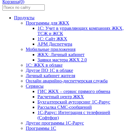
Корзина(0)
Продукты
Программы для ЖКХ
1С: Учет в управляющих компаниях ЖКХ,
ТСЖ и ЖСК
1С: Сайт ЖКХ
АРМ Диспетчера
Мобильные приложения
ЖКХ: Личный кабинет
Заявки мастера ЖКХ 2.0
1С: ЖКХ в облаке
Другое ПО 1С в облаке
Личный кабинет жителя
Онлайн аварийно-диспетчерская служба
Сервисы
ГИС ЖКХ – сервис прямого обмена
Расчетный центр ЖКХ
Бухгалтерский аутсорсинг 1С-Рарус
Рассылка СМС-сообщений
1С-Рарус: Интеграция с телефонией
(Софтфон)
Другие программы 1С-Рарус
Программы 1С