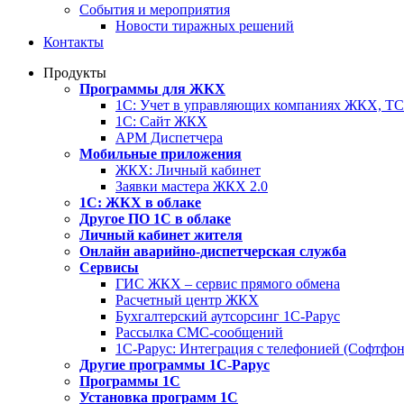
События и мероприятия
Новости тиражных решений
Контакты
Продукты
Программы для ЖКХ
1С: Учет в управляющих компаниях ЖКХ, 
1С: Сайт ЖКХ
АРМ Диспетчера
Мобильные приложения
ЖКХ: Личный кабинет
Заявки мастера ЖКХ 2.0
1С: ЖКХ в облаке
Другое ПО 1С в облаке
Личный кабинет жителя
Онлайн аварийно-диспетчерская служба
Сервисы
ГИС ЖКХ – сервис прямого обмена
Расчетный центр ЖКХ
Бухгалтерский аутсорсинг 1С-Рарус
Рассылка СМС-сообщений
1С-Рарус: Интеграция с телефонией (Софтфон
Другие программы 1С-Рарус
Программы 1С
Установка программ 1С