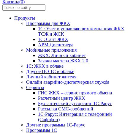
Корзина(0)
Продукты
Программы для ЖКХ
1С: Учет в управляющих компаниях ЖКХ,
ТСЖ и ЖСК
1С: Сайт ЖКХ
АРМ Диспетчера
Мобильные приложения
ЖКХ: Личный кабинет
Заявки мастера ЖКХ 2.0
1С: ЖКХ в облаке
Другое ПО 1С в облаке
Личный кабинет жителя
Онлайн аварийно-диспетчерская служба
Сервисы
ГИС ЖКХ – сервис прямого обмена
Расчетный центр ЖКХ
Бухгалтерский аутсорсинг 1С-Рарус
Рассылка СМС-сообщений
1С-Рарус: Интеграция с телефонией
(Софтфон)
Другие программы 1С-Рарус
Программы 1С