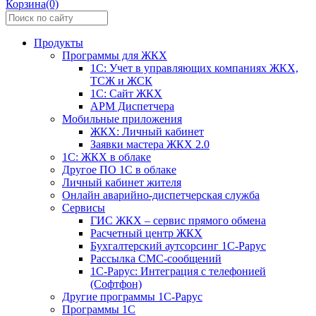
Корзина(0)
Продукты
Программы для ЖКХ
1С: Учет в управляющих компаниях ЖКХ,
ТСЖ и ЖСК
1С: Сайт ЖКХ
АРМ Диспетчера
Мобильные приложения
ЖКХ: Личный кабинет
Заявки мастера ЖКХ 2.0
1С: ЖКХ в облаке
Другое ПО 1С в облаке
Личный кабинет жителя
Онлайн аварийно-диспетчерская служба
Сервисы
ГИС ЖКХ – сервис прямого обмена
Расчетный центр ЖКХ
Бухгалтерский аутсорсинг 1С-Рарус
Рассылка СМС-сообщений
1С-Рарус: Интеграция с телефонией
(Софтфон)
Другие программы 1С-Рарус
Программы 1С