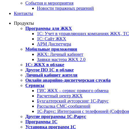
События и мероприятия
Новости тиражных решений
Контакты
Продукты
Программы для ЖКХ
1С: Учет в управляющих компаниях ЖКХ, 
1С: Сайт ЖКХ
АРМ Диспетчера
Мобильные приложения
ЖКХ: Личный кабинет
Заявки мастера ЖКХ 2.0
1С: ЖКХ в облаке
Другое ПО 1С в облаке
Личный кабинет жителя
Онлайн аварийно-диспетчерская служба
Сервисы
ГИС ЖКХ – сервис прямого обмена
Расчетный центр ЖКХ
Бухгалтерский аутсорсинг 1С-Рарус
Рассылка СМС-сообщений
1С-Рарус: Интеграция с телефонией (Софтфон
Другие программы 1С-Рарус
Программы 1С
Установка программ 1С