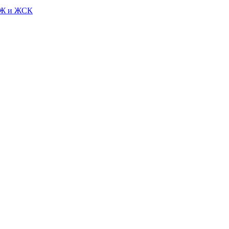
СЖ и ЖСК