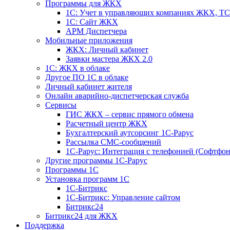
Программы для ЖКХ
1С: Учет в управляющих компаниях ЖКХ, 
1С: Сайт ЖКХ
АРМ Диспетчера
Мобильные приложения
ЖКХ: Личный кабинет
Заявки мастера ЖКХ 2.0
1С: ЖКХ в облаке
Другое ПО 1С в облаке
Личный кабинет жителя
Онлайн аварийно-диспетчерская служба
Сервисы
ГИС ЖКХ – сервис прямого обмена
Расчетный центр ЖКХ
Бухгалтерский аутсорсинг 1С-Рарус
Рассылка СМС-сообщений
1С-Рарус: Интеграция с телефонией (Софтфон
Другие программы 1С-Рарус
Программы 1С
Установка программ 1С
1С-Битрикс
1С-Битрикс: Управление сайтом
Битрикс24
Битрикс24 для ЖКХ
Поддержка