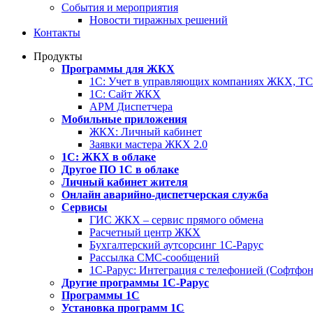
События и мероприятия
Новости тиражных решений
Контакты
Продукты
Программы для ЖКХ
1С: Учет в управляющих компаниях ЖКХ, 
1С: Сайт ЖКХ
АРМ Диспетчера
Мобильные приложения
ЖКХ: Личный кабинет
Заявки мастера ЖКХ 2.0
1С: ЖКХ в облаке
Другое ПО 1С в облаке
Личный кабинет жителя
Онлайн аварийно-диспетчерская служба
Сервисы
ГИС ЖКХ – сервис прямого обмена
Расчетный центр ЖКХ
Бухгалтерский аутсорсинг 1С-Рарус
Рассылка СМС-сообщений
1С-Рарус: Интеграция с телефонией (Софтфон
Другие программы 1С-Рарус
Программы 1С
Установка программ 1С