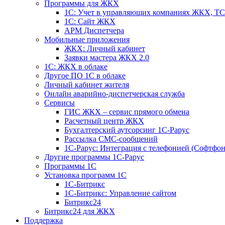
Программы для ЖКХ
1С: Учет в управляющих компаниях ЖКХ, 
1С: Сайт ЖКХ
АРМ Диспетчера
Мобильные приложения
ЖКХ: Личный кабинет
Заявки мастера ЖКХ 2.0
1С: ЖКХ в облаке
Другое ПО 1С в облаке
Личный кабинет жителя
Онлайн аварийно-диспетчерская служба
Сервисы
ГИС ЖКХ – сервис прямого обмена
Расчетный центр ЖКХ
Бухгалтерский аутсорсинг 1С-Рарус
Рассылка СМС-сообщений
1С-Рарус: Интеграция с телефонией (Софтфон
Другие программы 1С-Рарус
Программы 1С
Установка программ 1С
1С-Битрикс
1С-Битрикс: Управление сайтом
Битрикс24
Битрикс24 для ЖКХ
Поддержка