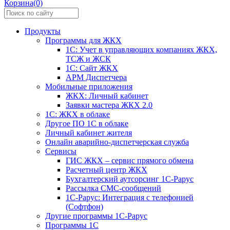
Корзина(0)
Продукты
Программы для ЖКХ
1С: Учет в управляющих компаниях ЖКХ,
ТСЖ и ЖСК
1С: Сайт ЖКХ
АРМ Диспетчера
Мобильные приложения
ЖКХ: Личный кабинет
Заявки мастера ЖКХ 2.0
1С: ЖКХ в облаке
Другое ПО 1С в облаке
Личный кабинет жителя
Онлайн аварийно-диспетчерская служба
Сервисы
ГИС ЖКХ – сервис прямого обмена
Расчетный центр ЖКХ
Бухгалтерский аутсорсинг 1С-Рарус
Рассылка СМС-сообщений
1С-Рарус: Интеграция с телефонией
(Софтфон)
Другие программы 1С-Рарус
Программы 1С