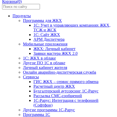
Корзина(0)
Продукты
Программы для ЖКХ
1С: Учет в управляющих компаниях ЖКХ,
ТСЖ и ЖСК
1С: Сайт ЖКХ
АРМ Диспетчера
Мобильные приложения
ЖКХ: Личный кабинет
Заявки мастера ЖКХ 2.0
1С: ЖКХ в облаке
Другое ПО 1С в облаке
Личный кабинет жителя
Онлайн аварийно-диспетчерская служба
Сервисы
ГИС ЖКХ – сервис прямого обмена
Расчетный центр ЖКХ
Бухгалтерский аутсорсинг 1С-Рарус
Рассылка СМС-сообщений
1С-Рарус: Интеграция с телефонией
(Софтфон)
Другие программы 1С-Рарус
Программы 1С