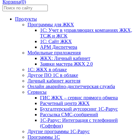
Корзина(0)
Продукты
Программы для ЖКХ
1С: Учет в управляющих компаниях ЖКХ,
ТСЖ и ЖСК
1С: Сайт ЖКХ
АРМ Диспетчера
Мобильные приложения
ЖКХ: Личный кабинет
Заявки мастера ЖКХ 2.0
1С: ЖКХ в облаке
Другое ПО 1С в облаке
Личный кабинет жителя
Онлайн аварийно-диспетчерская служба
Сервисы
ГИС ЖКХ – сервис прямого обмена
Расчетный центр ЖКХ
Бухгалтерский аутсорсинг 1С-Рарус
Рассылка СМС-сообщений
1С-Рарус: Интеграция с телефонией
(Софтфон)
Другие программы 1С-Рарус
Программы 1С