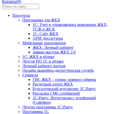
Корзина(0)
Продукты
Программы для ЖКХ
1С: Учет в управляющих компаниях ЖКХ,
ТСЖ и ЖСК
1С: Сайт ЖКХ
АРМ Диспетчера
Мобильные приложения
ЖКХ: Личный кабинет
Заявки мастера ЖКХ 2.0
1С: ЖКХ в облаке
Другое ПО 1С в облаке
Личный кабинет жителя
Онлайн аварийно-диспетчерская служба
Сервисы
ГИС ЖКХ – сервис прямого обмена
Расчетный центр ЖКХ
Бухгалтерский аутсорсинг 1С-Рарус
Рассылка СМС-сообщений
1С-Рарус: Интеграция с телефонией
(Софтфон)
Другие программы 1С-Рарус
Программы 1С