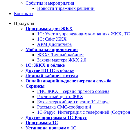
События и мероприятия
Новости тиражных решений
Контакты
Продукты
Программы для ЖКХ
1С: Учет в управляющих компаниях ЖКХ, 
1С: Сайт ЖКХ
АРМ Диспетчера
Мобильные приложения
ЖКХ: Личный кабинет
Заявки мастера ЖКХ 2.0
1С: ЖКХ в облаке
Другое ПО 1С в облаке
Личный кабинет жителя
Онлайн аварийно-диспетчерская служба
Сервисы
ГИС ЖКХ – сервис прямого обмена
Расчетный центр ЖКХ
Бухгалтерский аутсорсинг 1С-Рарус
Рассылка СМС-сообщений
1С-Рарус: Интеграция с телефонией (Софтфон
Другие программы 1С-Рарус
Программы 1С
Установка программ 1С