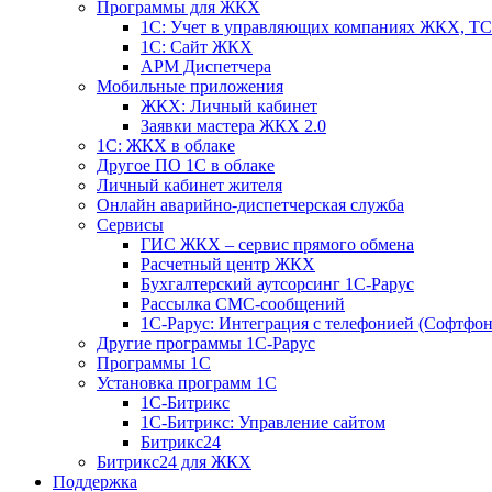
Программы для ЖКХ
1С: Учет в управляющих компаниях ЖКХ, 
1С: Сайт ЖКХ
АРМ Диспетчера
Мобильные приложения
ЖКХ: Личный кабинет
Заявки мастера ЖКХ 2.0
1С: ЖКХ в облаке
Другое ПО 1С в облаке
Личный кабинет жителя
Онлайн аварийно-диспетчерская служба
Сервисы
ГИС ЖКХ – сервис прямого обмена
Расчетный центр ЖКХ
Бухгалтерский аутсорсинг 1С-Рарус
Рассылка СМС-сообщений
1С-Рарус: Интеграция с телефонией (Софтфон
Другие программы 1С-Рарус
Программы 1С
Установка программ 1С
1С-Битрикс
1С-Битрикс: Управление сайтом
Битрикс24
Битрикс24 для ЖКХ
Поддержка