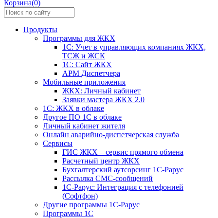
Корзина(0)
Продукты
Программы для ЖКХ
1С: Учет в управляющих компаниях ЖКХ,
ТСЖ и ЖСК
1С: Сайт ЖКХ
АРМ Диспетчера
Мобильные приложения
ЖКХ: Личный кабинет
Заявки мастера ЖКХ 2.0
1С: ЖКХ в облаке
Другое ПО 1С в облаке
Личный кабинет жителя
Онлайн аварийно-диспетчерская служба
Сервисы
ГИС ЖКХ – сервис прямого обмена
Расчетный центр ЖКХ
Бухгалтерский аутсорсинг 1С-Рарус
Рассылка СМС-сообщений
1С-Рарус: Интеграция с телефонией
(Софтфон)
Другие программы 1С-Рарус
Программы 1С