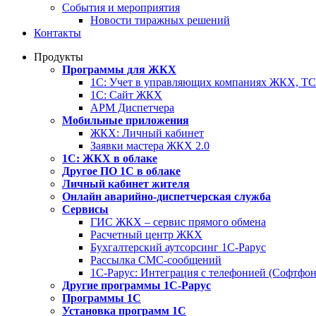
События и мероприятия
Новости тиражных решений
Контакты
Продукты
Программы для ЖКХ
1С: Учет в управляющих компаниях ЖКХ, 
1С: Сайт ЖКХ
АРМ Диспетчера
Мобильные приложения
ЖКХ: Личный кабинет
Заявки мастера ЖКХ 2.0
1С: ЖКХ в облаке
Другое ПО 1С в облаке
Личный кабинет жителя
Онлайн аварийно-диспетчерская служба
Сервисы
ГИС ЖКХ – сервис прямого обмена
Расчетный центр ЖКХ
Бухгалтерский аутсорсинг 1С-Рарус
Рассылка СМС-сообщений
1С-Рарус: Интеграция с телефонией (Софтфон
Другие программы 1С-Рарус
Программы 1С
Установка программ 1С