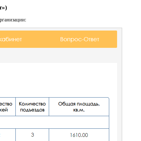
т»)
организации: