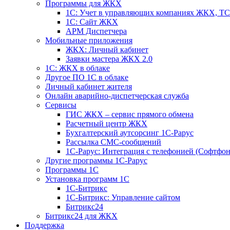
Программы для ЖКХ
1С: Учет в управляющих компаниях ЖКХ, 
1С: Сайт ЖКХ
АРМ Диспетчера
Мобильные приложения
ЖКХ: Личный кабинет
Заявки мастера ЖКХ 2.0
1С: ЖКХ в облаке
Другое ПО 1С в облаке
Личный кабинет жителя
Онлайн аварийно-диспетчерская служба
Сервисы
ГИС ЖКХ – сервис прямого обмена
Расчетный центр ЖКХ
Бухгалтерский аутсорсинг 1С-Рарус
Рассылка СМС-сообщений
1С-Рарус: Интеграция с телефонией (Софтфон
Другие программы 1С-Рарус
Программы 1С
Установка программ 1С
1С-Битрикс
1С-Битрикс: Управление сайтом
Битрикс24
Битрикс24 для ЖКХ
Поддержка