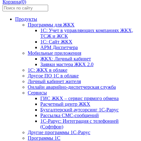
Корзина(0)
Продукты
Программы для ЖКХ
1С: Учет в управляющих компаниях ЖКХ,
ТСЖ и ЖСК
1С: Сайт ЖКХ
АРМ Диспетчера
Мобильные приложения
ЖКХ: Личный кабинет
Заявки мастера ЖКХ 2.0
1С: ЖКХ в облаке
Другое ПО 1С в облаке
Личный кабинет жителя
Онлайн аварийно-диспетчерская служба
Сервисы
ГИС ЖКХ – сервис прямого обмена
Расчетный центр ЖКХ
Бухгалтерский аутсорсинг 1С-Рарус
Рассылка СМС-сообщений
1С-Рарус: Интеграция с телефонией
(Софтфон)
Другие программы 1С-Рарус
Программы 1С