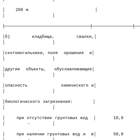
│ 200 м │
│ │
├──────────────────────────────────┼────────────────┼──
│б) кладбища, свалки,│
│ │
│скотомогильники, поля орошения и│
│ │
│другие объекты, обуславливающие│
│ │
│опасность химического и│
│ │
│биологического загрязнения: │
│ │
│ при отсутствии грунтовых вод │ 10,0
│ - │
│ при наличии грунтовых вод и в│ 50,0
│ - │