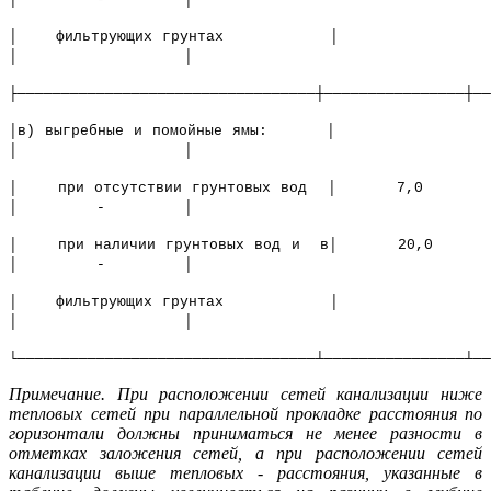
│ фильтрующих грунтах │
│ │
├──────────────────────────────────┼────────────────┼──
│в) выгребные и помойные ямы: │
│ │
│ при отсутствии грунтовых вод │ 7,0
│ - │
│ при наличии грунтовых вод и в│ 20,0
│ - │
│ фильтрующих грунтах │
│ │
└──────────────────────────────────┴────────────────┴──
Примечание. При расположении сетей канализации ниже
тепловых сетей при параллельной прокладке расстояния по
горизонтали должны приниматься не менее разности в
отметках заложения сетей, а при расположении сетей
канализации выше тепловых - расстояния, указанные в