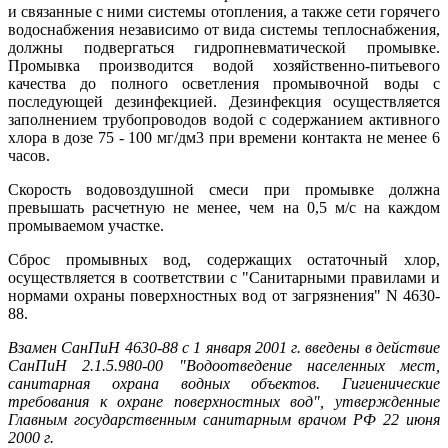
и связанные с ними системы отопления, а также сети горячего
водоснабжения независимо от вида системы теплоснабжения,
должны подвергаться гидропневматической промывке.
Промывка производится водой хозяйственно-питьевого
качества до полного осветления промывочной воды с
последующей дезинфекцией. Дезинфекция осуществляется
заполнением трубопроводов водой с содержанием активного
хлора в дозе 75 - 100 мг/дм3 при времени контакта не менее 6
часов.
Скорость водовоздушной смеси при промывке должна
превышать расчетную не менее, чем на 0,5 м/с на каждом
промываемом участке.
Сброс промывных вод, содержащих остаточный хлор,
осуществляется в соответствии с "Санитарными правилами и
нормами охраны поверхностных вод от загрязнения" N 4630-
88.
Взамен СанПиН 4630-88 с 1 января 2001 г. введены в действие
СанПиН 2.1.5.980-00 "Водоотведение населенных мест,
санитарная охрана водных объектов. Гигиенические
требования к охране поверхностных вод", утвержденные
Главным государственным санитарным врачом РФ 22 июня
2000 г.