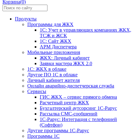
Корзина(0)
Продукты
Программы для ЖКХ
1С: Учет в управляющих компаниях ЖКХ,
ТСЖ и ЖСК
1С: Сайт ЖКХ
АРМ Диспетчера
Мобильные приложения
ЖКХ: Личный кабинет
Заявки мастера ЖКХ 2.0
1С: ЖКХ в облаке
Другое ПО 1С в облаке
Личный кабинет жителя
Онлайн аварийно-диспетчерская служба
Сервисы
ГИС ЖКХ – сервис прямого обмена
Расчетный центр ЖКХ
Бухгалтерский аутсорсинг 1С-Рарус
Рассылка СМС-сообщений
1С-Рарус: Интеграция с телефонией
(Софтфон)
Другие программы 1С-Рарус
Программы 1С