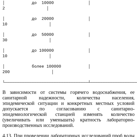
│ до 10000 │
2 │
│ до 20000 │
10 │
│ до 50000 │
30 │
│ до 100000 │
10 │
│ более 100000 │
200 │
└──────────────────────────────────┴───────────────────
В зависимости от системы горячего водоснабжения, ее
санитарной надежности, количества населения,
эпидемической ситуации и конкретных местных условий
допускается по согласованию с санитарно-
эпидемиологической станцией изменять количество
(увеличивать или уменьшать) кратность лабораторно-
производственных исследований.
4.13. При проведении лабораторных исследований проб воды