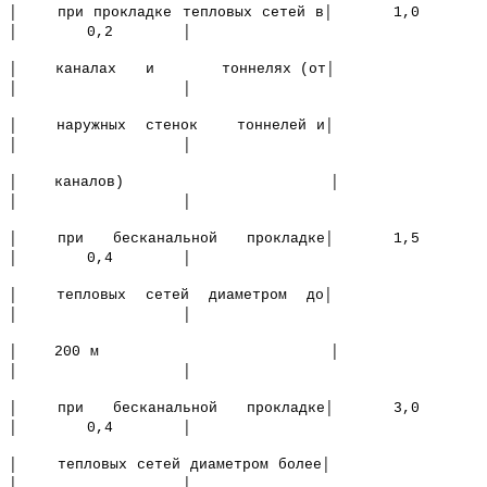
│ при прокладке тепловых сетей в│ 1,0
│ 0,2 │
│ каналах и тоннелях (от│
│ │
│ наружных стенок тоннелей и│
│ │
│ каналов) │
│ │
│ при бесканальной прокладке│ 1,5
│ 0,4 │
│ тепловых сетей диаметром до│
│ │
│ 200 м │
│ │
│ при бесканальной прокладке│ 3,0
│ 0,4 │
│ тепловых сетей диаметром более│
│ │