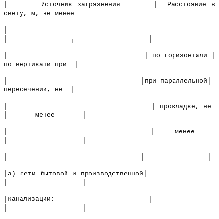
│ Источник загрязнения │ Расстояние в
свету, м, не менее │
│
├────────────────┬───────────────────┤
│ │ по горизонтали │
по вертикали при │
│ │при параллельной│
пересечении, не │
│ │ прокладке, не
│ менее │
│ │ менее
│ │
├──────────────────────────────────┼────────────────┼──
│а) сети бытовой и производственной│
│ │
│канализации: │
│ │