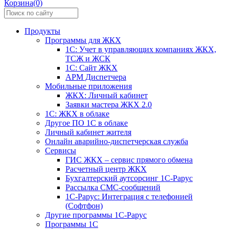
Корзина(0)
Продукты
Программы для ЖКХ
1С: Учет в управляющих компаниях ЖКХ,
ТСЖ и ЖСК
1С: Сайт ЖКХ
АРМ Диспетчера
Мобильные приложения
ЖКХ: Личный кабинет
Заявки мастера ЖКХ 2.0
1С: ЖКХ в облаке
Другое ПО 1С в облаке
Личный кабинет жителя
Онлайн аварийно-диспетчерская служба
Сервисы
ГИС ЖКХ – сервис прямого обмена
Расчетный центр ЖКХ
Бухгалтерский аутсорсинг 1С-Рарус
Рассылка СМС-сообщений
1С-Рарус: Интеграция с телефонией
(Софтфон)
Другие программы 1С-Рарус
Программы 1С