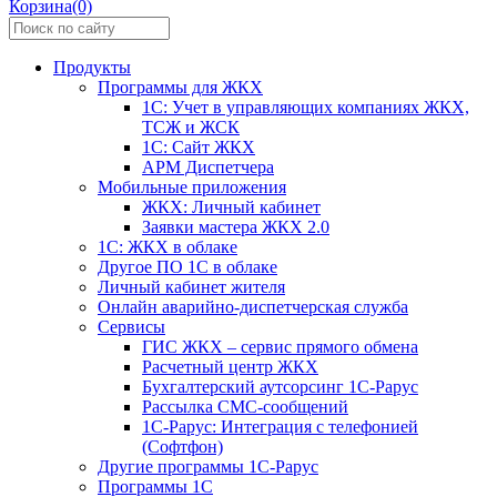
Корзина(0)
Продукты
Программы для ЖКХ
1С: Учет в управляющих компаниях ЖКХ,
ТСЖ и ЖСК
1С: Сайт ЖКХ
АРМ Диспетчера
Мобильные приложения
ЖКХ: Личный кабинет
Заявки мастера ЖКХ 2.0
1С: ЖКХ в облаке
Другое ПО 1С в облаке
Личный кабинет жителя
Онлайн аварийно-диспетчерская служба
Сервисы
ГИС ЖКХ – сервис прямого обмена
Расчетный центр ЖКХ
Бухгалтерский аутсорсинг 1С-Рарус
Рассылка СМС-сообщений
1С-Рарус: Интеграция с телефонией
(Софтфон)
Другие программы 1С-Рарус
Программы 1С