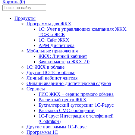
Корзина(0)
Продукты
Программы для ЖКХ
1С: Учет в управляющих компаниях ЖКХ,
ТСЖ и ЖСК
1С: Сайт ЖКХ
АРМ Диспетчера
Мобильные приложения
ЖКХ: Личный кабинет
Заявки мастера ЖКХ 2.0
1С: ЖКХ в облаке
Другое ПО 1С в облаке
Личный кабинет жителя
Онлайн аварийно-диспетчерская служба
Сервисы
ГИС ЖКХ – сервис прямого обмена
Расчетный центр ЖКХ
Бухгалтерский аутсорсинг 1С-Рарус
Рассылка СМС-сообщений
1С-Рарус: Интеграция с телефонией
(Софтфон)
Другие программы 1С-Рарус
Программы 1С