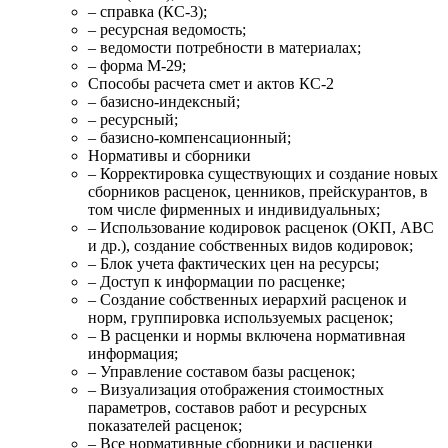
– справка (КС-3);
– ресурсная ведомость;
– ведомости потребности в материалах;
– форма М-29;
Способы расчета смет и актов КС-2
– базисно-индексный;
– ресурсный;
– базисно-компенсационный;
Нормативы и сборники
– Корректировка существующих и создание новых
сборников расценок, ценников, прейскурантов, в
том числе фирменных и индивидуальных;
– Использование кодировок расценок (ОКП, АВС
и др.), создание собственных видов кодировок;
– Блок учета фактических цен на ресурсы;
– Доступ к информации по расценке;
– Создание собственных иерархий расценок и
норм, группировка используемых расценок;
– В расценки и нормы включена нормативная
информация;
– Управление составом базы расценок;
– Визуализация отображения стоимостных
параметров, составов работ и ресурсных
показателей расценок;
– Все нормативные сборники и расценки