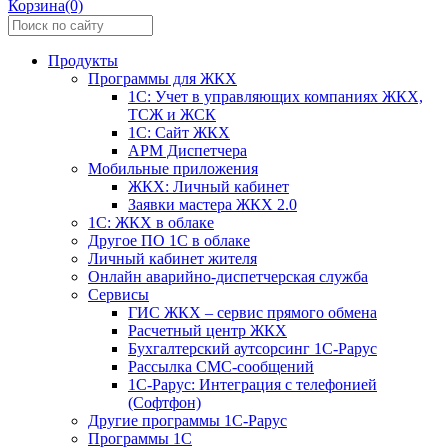
Корзина(0)
Продукты
Программы для ЖКХ
1С: Учет в управляющих компаниях ЖКХ,
ТСЖ и ЖСК
1С: Сайт ЖКХ
АРМ Диспетчера
Мобильные приложения
ЖКХ: Личный кабинет
Заявки мастера ЖКХ 2.0
1С: ЖКХ в облаке
Другое ПО 1С в облаке
Личный кабинет жителя
Онлайн аварийно-диспетчерская служба
Сервисы
ГИС ЖКХ – сервис прямого обмена
Расчетный центр ЖКХ
Бухгалтерский аутсорсинг 1С-Рарус
Рассылка СМС-сообщений
1С-Рарус: Интеграция с телефонией
(Софтфон)
Другие программы 1С-Рарус
Программы 1С