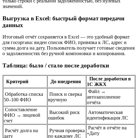
только строки с реальной задолженностью, без нулевых
значений.
Выгрузка в Excel: быстрый формат передачи
данных
Итоговый отчёт сохраняется в Excel — это удобный формат
для госоргана: виден список ФИО, привязка к ЛС, адрес и
сумма долга на дату. Пользователь получает готовые сведения
о задолженностях без ручной компоновки и копирования.
Таблица: было / стало после доработки
После доработки в
Критерий
До внедрения
1С ЖКХ
Файл →
Обработка списка
Поиск и сверка
автозаполнение
50–100 ФИО
вручную
отчёта
Сопоставление
Высокий риск
Автоматическая
ФИО → лицевой
ошибок
идентификация ЛС
счет
Расчёт в отчёте на
Расчёт долга на
Ручная проверка
«Дату
дату
по каждому ЛС