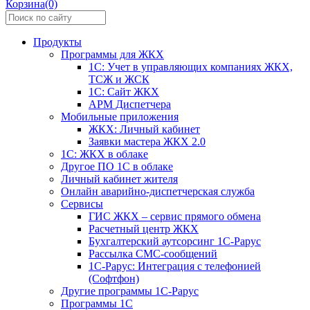
Корзина(0)
Продукты
Программы для ЖКХ
1С: Учет в управляющих компаниях ЖКХ,
ТСЖ и ЖСК
1С: Сайт ЖКХ
АРМ Диспетчера
Мобильные приложения
ЖКХ: Личный кабинет
Заявки мастера ЖКХ 2.0
1С: ЖКХ в облаке
Другое ПО 1С в облаке
Личный кабинет жителя
Онлайн аварийно-диспетчерская служба
Сервисы
ГИС ЖКХ – сервис прямого обмена
Расчетный центр ЖКХ
Бухгалтерский аутсорсинг 1С-Рарус
Рассылка СМС-сообщений
1С-Рарус: Интеграция с телефонией
(Софтфон)
Другие программы 1С-Рарус
Программы 1С